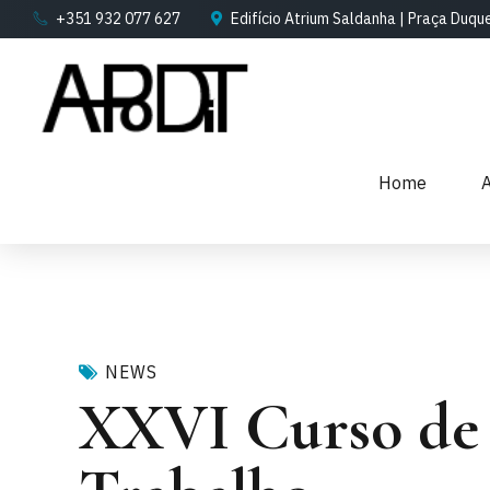
+351 932 077 627
Edifício Atrium Saldanha | Praça Duqu
Home
NEWS
XXVI Curso de 