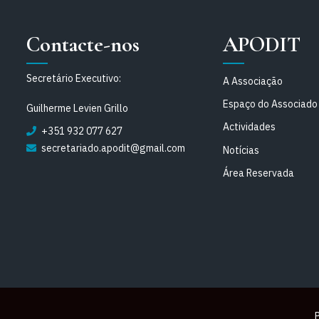
Contacte-nos
APODIT
Secretário Executivo:
A Associação
Espaço do Associado
Guilherme Levien Grillo
Actividades
+351 932 077 627
secretariado.apodit@gmail.com
Notícias
Área Reservada