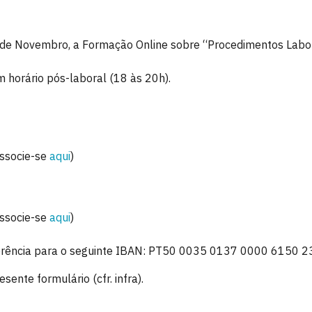
0 de Novembro, a Formação Online sobre “Procedimentos Labor
m horário pós-laboral (18 às 20h).
associe-se
aqui
)
associe-se
aqui
)
ferência para o seguinte IBAN: PT50 0035 0137 0000 6150 23
ente formulário (cfr. infra).