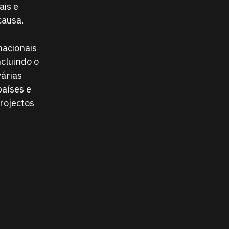
ais e
causa.
nacionais
ncluindo o
várias
países e
rojectos