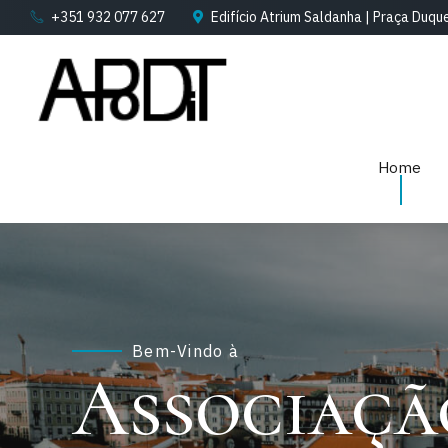
+351 932 077 627
Edifício Atrium Saldanha | Praça Duqu
Home
Bem-Vindo à
Associaçã