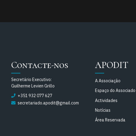
Contacte-nos
APODIT
Secretário Executivo:
A Associação
Guilherme Levien Grillo
Espaço do Associado
+351 932 077 627
Actividades
secretariado.apodit@gmail.com
Notícias
Área Reservada