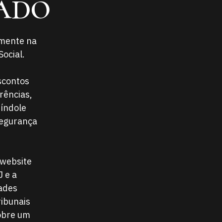
ado
amente na
ocial.
scontos
rências,
 índole
segurança
 website
 e a
dades
ribunais
sobre um