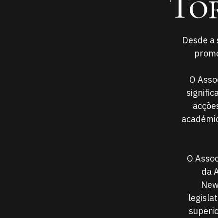
To
Desde a 
promo
O Asso
signifi
acções
académic
O Assoc
da 
News
legisla
superio