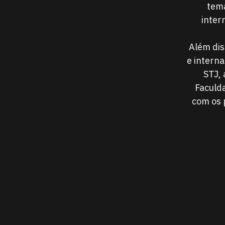
tema
inter
Além dis
e interna
STJ, 
Faculda
com os 