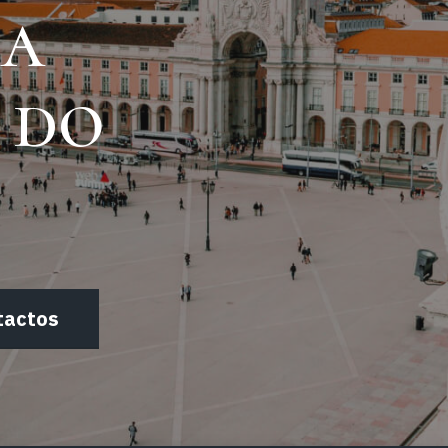
sa
 do
tactos