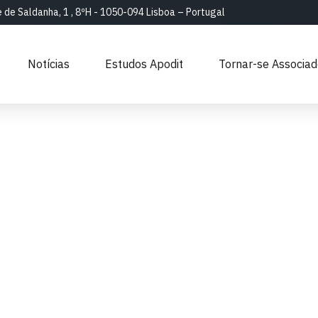
e de Saldanha, 1 , 8ºH - 1050-094 Lisboa – Portugal
Notícias
Estudos Apodit
Tornar-se Associa