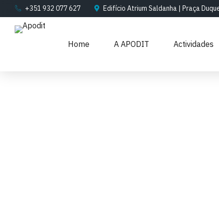
+351 932 077 627
Edifício Atrium Saldanha | Praça Duqu
Home
A APODIT
Actividades