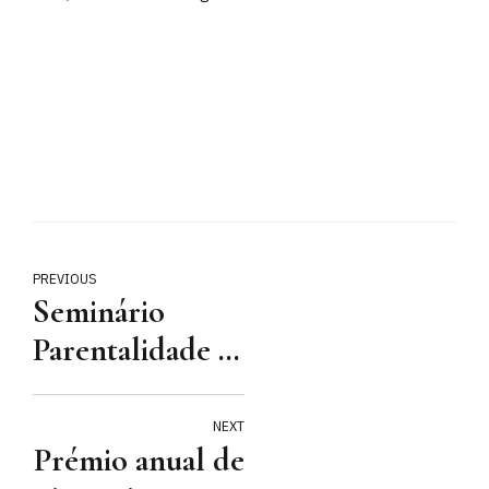
PREVIOUS
Seminário
Parentalidade e
Conciliação:
desafios laborais
NEXT
Prémio anual de