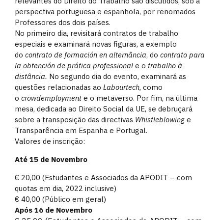
relevantes do Direito do Trabalho são discutidos, sob a
perspectiva portuguesa e espanhola, por renomados
Professores dos dois países.
No primeiro dia, revisitará contratos de trabalho
especiais e examinará novas figuras, a exemplo
do
contrato de formación en
alternância
, do
contrato para
la obtención de prática professional
e o
t
rabalho à
distância.
No segundo dia do evento, examinará as
questões relacionadas ao
Labourtech
, como
o
crowdemployment
e o metaverso. Por fim, na última
mesa, dedicada ao Direito Social da UE, se debruçará
sobre a transposição das directivas
Whistleblowing
e
Transparência em Espanha e Portugal.
Valores de inscrição:
Até 15 de Novembro
€ 20,00 (Estudantes e Associados da APODIT – com
quotas em dia, 2022 inclusive)
€ 40,00 (Público em geral)
Após 16 de Novembro