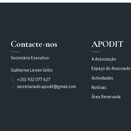
Contacte-nos
APODIT
Secretário Executivo:
A Associação
Espaço do Associado
Guilherme Levien Grillo
Actividades
+351 932 077 627
secretariado.apodit@gmail.com
Notícias
Área Reservada