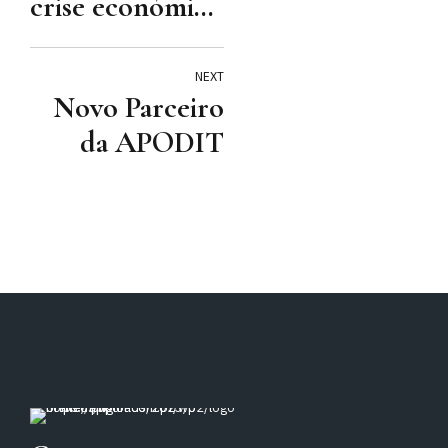
crise económica
e a sua
superação: as
NEXT
Novo Parceiro
alterações ao
da APODIT
direito do
trabalho e ao
direito
processual do
trabalho
português"