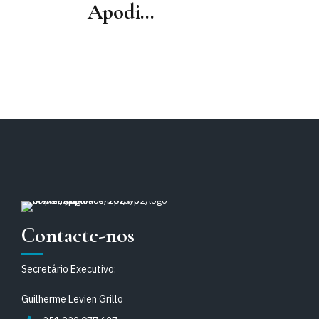
Apodit -
Justiça
Apresentação
da obra “La
Negociación
Colectiva en
Europa. Una
Perspectiva
Transversal"
Contacte-nos
Secretário Executivo:
Guilherme Levien Grillo