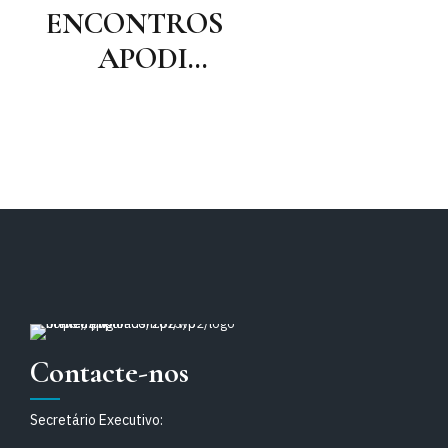
ENCONTROS
APODIT -
"Transmissão da
Empresa ou do
Estabelecimento
- As alterações
da Lei N.º
14/2018, de 19
de Março"
Contacte-nos
Secretário Executivo: