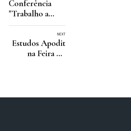
Conferência
"Trabalho a
Termo e
Trabalho
NEXT
Estudos Apodit
Temporário:
na Feira do
velhos
Livro
problemas e
novos desafios"