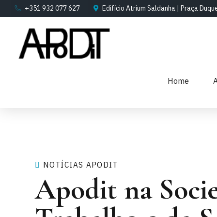
+351 932 077 627
Edifício Atrium Saldanha | Praça Duqu
Home
NOTÍCIAS APODIT
Apodit na Socie